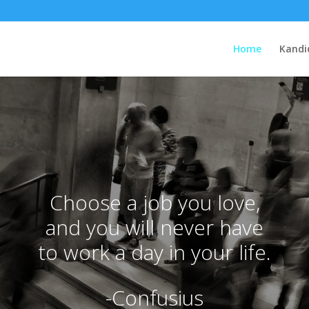
Home
Kandi
Choose a job you love,
and you will never have
to work a day in your life.
-Confusius