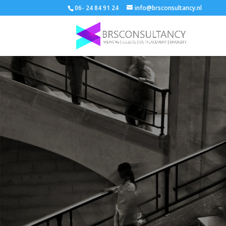
06- 24 84 91 24
info@brsconsultancy.nl